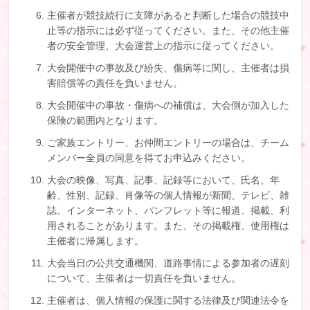
主催者が競技続行に支障があると判断した場合の競技中
止等の指示には必ず従ってください。また、その他主催
者の安全管理、大会運営上の指示に従ってください。
大会開催中の事故及び紛失、傷病等に関し、主催者は損
害賠償等の責任を負いません。
大会開催中の事故・傷病への補償は、大会側が加入した
保険の範囲内となります。
ご家族エントリー、お仲間エントリーの場合は、チーム
メンバー全員の同意を得てお申込みください。
大会の映像、写真、記事、記録等において、氏名、年
齢、性別、記録、肖像等の個人情報が新聞、テレビ、雑
誌、インターネット、パンフレット等に報道、掲載、利
用されることがあります。また、その掲載権、使用権は
主催者に帰属します。
大会当日の公共交通機関、道路事情による参加者の遅刻
について、主催者は一切責任を負いません。
主催者は、個人情報の保護に関する法律及び関連法令を