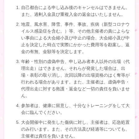
自己都合による申し込み後のキャンセルはできません。
また、過剰入金及び重複入金の返金はいたしません。
地震、風水害、降雪、事件、事故、疾病（新型コロナウ
イルス感染症を含む。）等、その他主催者の責によらな
い事由による大会縮小及び中止の場合、大会縮小及び中
止を決定した時点で実際にかかった費用等を勘案し、返
金の有無、金額等を決定します。
年齢・性別の虚偽申告、申し込み者本人以外の出場（代
理出走）はできません。それらが発覚した場合は、出
場・表彰の取り消し、次回以降の出場資格のはく奪等が
行われる場合があります。また、主催者は、虚偽申告・
代理出走に対する救護・返金など一切の責任を負いませ
ん。
参加者は、健康に留意し、十分なトレーニングをして大
会に臨んでください。
大会開催中に発生した傷病に対し、主催者は、応急処置
のみ行います。また、その方法及び経過等についても、
主催者は責任を負いません。