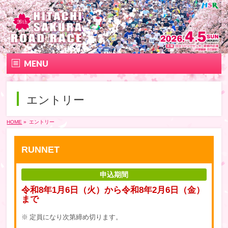
MENU
トップページ
エントリー
大会要項
HOME
»
エントリー
大会の特徴
RUNNET
エントリー
申込期間
コース&アクセス
令和8年1月6日（火）から令和8年2月6日（金）
まで
Q&A | お問い合わせ
定員になり次第締め切ります。
Participation Information